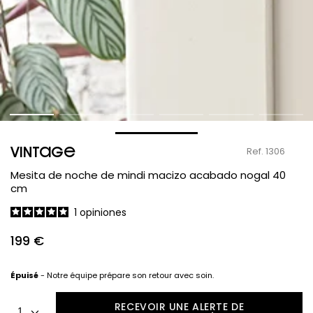
en
modal
VINTAGE
Ref. 1306
Mesita de noche de mindi macizo acabado nogal 40
cm
1
opiniones
199 €
Precio
regular
Épuisé
- Notre équipe prépare son retour avec soin.
Cantidad
RECEVOIR UNE ALERTE DE