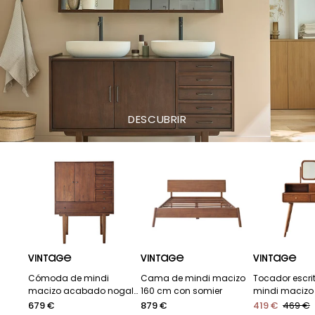
DESCUBRIR
VINTAGE
VINTAGE
VINTAGE
Cómoda de mindi
Cama de mindi macizo
Tocador escrit
macizo acabado nogal
160 cm con somier
mindi maciz
90 cm
nogal 90 cm
Precio
679 €
Precio
879 €
419 €
469 €