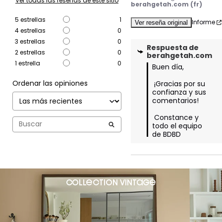
Ver todas las reseñas de este sitio
berahgetah.com (fr)
5
estrellas
1
Informe
Ver reseña original
4
estrellas
0
3
estrellas
0
Respuesta de
2
estrellas
0
berahgetah.com
1
estrella
0
Buen día,

Ordenar las opiniones
 ¡Gracias por su 
confianza y sus 
comentarios!

 Constance y 
todo el equipo 
de BDBD
collection VINTAGE