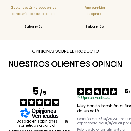
El detalle está indicado en las
Para cambiar
características del producto
de opinión
Saber más
Saber más
OPINIONES SOBRE EL PRODUCTO
NUESTROS CLIENTES OPINAN
5
5
/
/
5
Opinión verificada
Muy bonito también al fina
de un sofá.
Opinión del
3/10/2023
, tras 
Basado en
1
opiniones
experiencia del
3/9/2023
por
sometidas a control
Publicado originalmente en