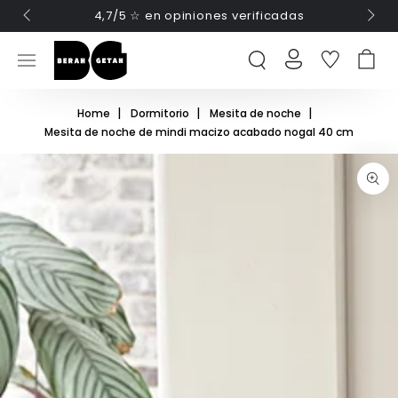
 Hasta
4,7/5 ☆ en opiniones verificadas
IR AL CONTENIDO
INICIAR
C
SESIÓN
Home
Dormitorio
Mesita de noche
Mesita de noche de mindi macizo acabado nogal 40 cm
IR A LA INFORMACIÓN
DEL PRODUCTO
Abrir
medios
1